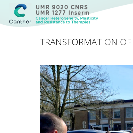
Cancer Heterogeneity, Plasticity and Resistance to Therapies
Canther
TRANSFORMATION OF 