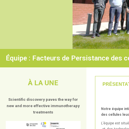
Équipe : Facteurs de Persistance des c
À LA UNE
PRÉSENTA
Scientific discovery paves the way for
new and more effective immunotherapy
Notre équipe int
treatments
des cellules leu
L’équipe est situé