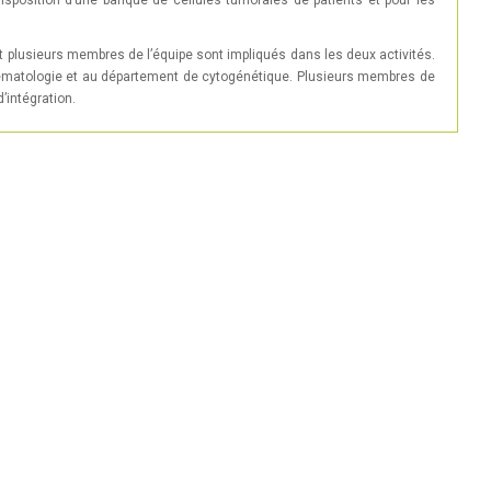
sposition d’une banque de cellules tumorales de patients et pour les
et plusieurs membres de l’équipe sont impliqués dans les deux activités.
’hématologie et au département de cytogénétique. Plusieurs membres de
’intégration.