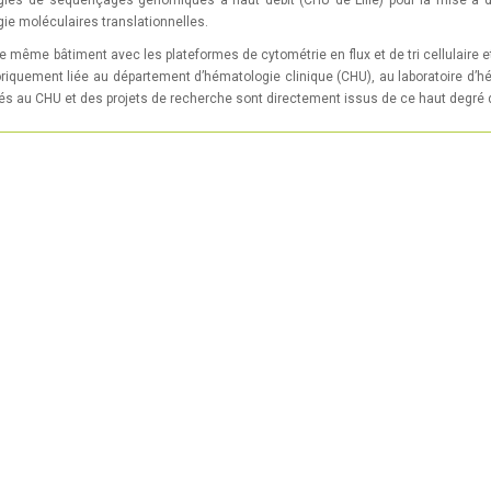
ies de séquençages génomiques à haut débit (CHU de Lille) pour la mise à di
ogie moléculaires translationnelles.
le même bâtiment avec les plateformes de cytométrie en flux et de tri cellulaire 
toriquement liée au département d’hématologie clinique (CHU), au laboratoire d
iliés au CHU et des projets de recherche sont directement issus de ce haut degré d